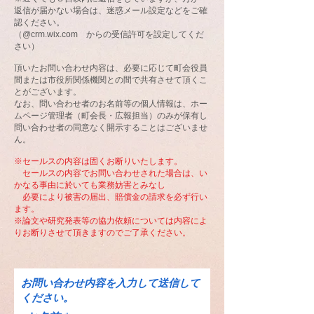
返信が届かない場合は、迷惑メール設定などをご確
認ください。
​（@crm.wix.com からの受信許可を設定してくだ
さい）
頂いたお問い合わせ内容は、必要に応じて町会役員
間または市役所関係機関との間で共有させて頂くこ
とがございます。
なお、問い合わせ者のお名前等の個人情報は、
ホー
ムページ管理者（町会長・広報担当）のみが保有し
問い合わせ者の同意なく開示することはございませ
ん。
※セールスの内容は固くお断りいたします。
セールスの内容でお問い合わせされた場合は、い
かなる事由に於いても業務妨害とみなし
必要により被害の届出、賠償金の請求を必ず行い
ます。
※論文や研究発表等の協力依頼については内容によ
りお断りさせて頂きますのでご了承ください。
​お問い合わせ内容を入力して送信して
ください。