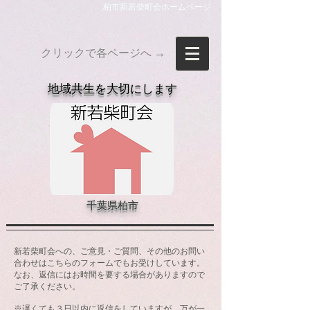
柏市新若柴町会ホームページ
クリックで各ページへ →
​地域共生を大切にします
千葉県柏市
新若柴町会への、ご意見・ご質問、その他のお問い
合わせは
こちらのフォームでもお受けしています。
​なお、返信にはお時間を要する場合がありますので
ご了承ください。
※遅くても３日以内に返信をしていますが、万が一